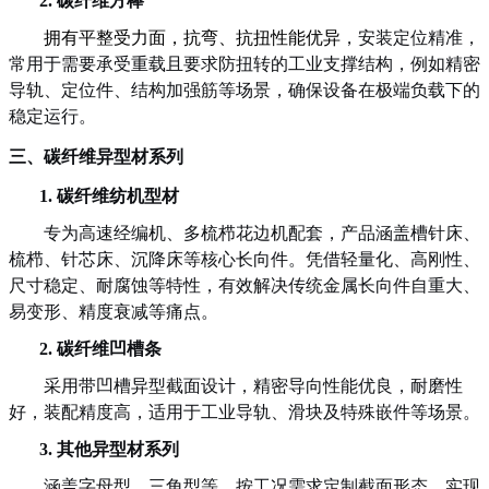
2.
碳纤维方棒
拥有平整受力面，抗弯、抗扭性能优异
，
安装定位精准，
常用于需要承受重载且要求防扭转的工业支撑结构
，
例如
精密
导轨、定位件、结构加强筋等场景
，
确保设备在极端负载下的
稳定运行。
三、
碳纤维异型材系列
1.
碳纤维纺机型材
专为高速经编机、多梳栉花边机配套，产品涵盖槽针床、
梳栉、针芯床、沉降床等核心长向件。凭借轻量化、高刚性、
尺寸稳定、耐腐蚀等特性，有效解决传统金属长向件自重大、
易变形、精度衰减等痛点。
2.
碳纤维凹槽条
采用带凹槽异型截面设计，精密导向性能优良，耐磨性
好，装配精度高，适用于工业导轨、滑块及特殊嵌件等场景。
3.
其他异型材系列
涵盖
字母
型、
三角型等
，按工况需求定制截面形态，实现