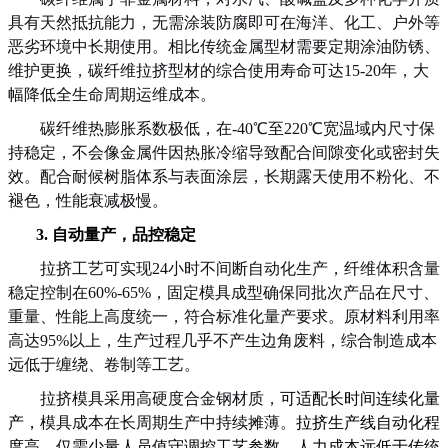
具有天然抵抗能力，无需涂装防腐即可在海洋、化工、户外等
恶劣环境中长期使用。相比传统金属型材需要定期涂油防锈、
维护更换，碳纤维拉挤型材的综合使用寿命可达
15-20年，大
幅降低全生命周期运维成本。
碳纤维热膨胀系数极低，在
-40℃至220℃宽温域内尺寸保
持稳定，不会像金属件因热胀冷缩导致配合间隙变化或密封失
效。配合耐候树脂体系与表面涂层，长期露天使用不粉化、不
褪色，性能衰减极慢。
3.
自动量产，品控稳定
拉挤工艺可实现
24小时不间断自动化生产，纤维体积含量
稳定控制在60%-65%，固定模具成型确保同批次产品在尺寸、
重量、性能上高度统一，符合标准化量产要求。原材料利用率
高达95%以上，生产过程几乎不产生边角废料，综合制造成本
远低于缠绕、卷制等工艺。
拉挤模具采用高硬度合金钢材质，
可适配长时间连续化量
产
，
模具成本在长周期生产中持续摊薄。
拉挤生产线自动化程
度高，仅需少量人员值守调控工艺参数
，
人力成本远低于
传统