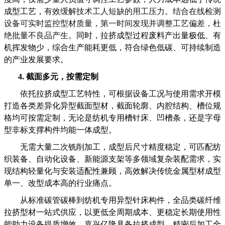
成型
工艺
，
有效缓解技术工人短缺的用工压力。结合在线检测
设备可实时监控型材质量，第一时间发现并调整工艺偏差，杜
绝批量不良品产生。
同时，拉挤成型过程废料产出量极低、有
机挥发物少，综合生产能耗更低，符合绿色低碳、可持续制造
的产业发展要求。
4.
截面多元，按需定制
依托拉挤成型工艺特性，可根据设备工况与使用需求开模
打造各类差异化异型截面型材，截面轮廓、内腔结构、槽位规
格均可按需定制，无论是纺机专用槽针床、凹槽条，还是
字母
型
非标支撑构件均能一体成型。
无需大量二次铣削加工，成型后尺寸精度稳定，可匹配纺
织装备、自动化设备、新能源支架等多领域复杂装配需求，实
现结构轻量化与安装适配性兼顾，高效解决传统金属型材成型
单一、改型成本高的行业痛点。
从标准碳管碳棒到纺机专用异型针床构件，全品类碳纤维
拉挤型材一站式供应，以更低全周期成本、更稳定长期使用性
能助力设备提质增效。
嘉兴亿隆具备拉挤成型、精密后加工全