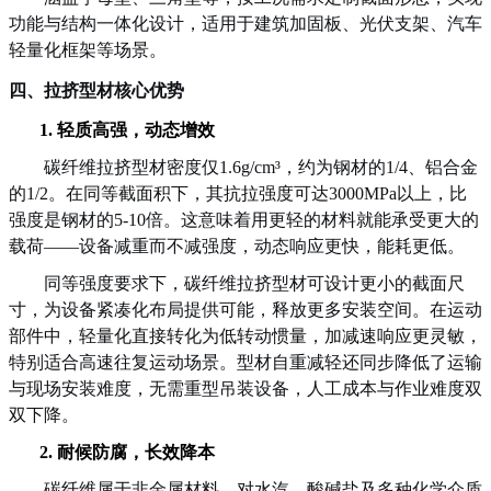
功能与结构一体化设计，适用于建筑加固板、光伏支架、汽车
轻量化框架等场景。
四、
拉挤型材核心优势
1.
轻质高强，动态增效
碳纤维拉挤型材密度仅
1.
6g
/cm³，约为钢材的
1/4
、铝合金
的
1/2
。在同等截面积下，其抗拉强度可达
3000MPa以上，比
强度是钢材的5-
10
倍。这意味着用更轻的材料就能承受更大的
载荷
——设备减重而不减强度，动态响应更快，能耗更低。
同等强度要求下，碳纤维拉挤型材可设计更小的截面尺
寸，为设备紧凑化布局提供可能，释放更多安装空间。在运动
部件中，轻量化直接转化为低转动惯量，加减速响应更灵敏，
特别适合高速往复运动场景。型材自重减轻还同步降低了运输
与现场安装难度，无需重型吊装设备，人工成本与作业难度双
双下降。
2.
耐候防腐，长效降本
碳纤维属于非金属材料，对水汽、酸碱盐及多种化学介质