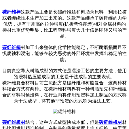
碳纤维棒
这款产品主要是长碳纤维丝和树脂为原料，利用拉挤
或者缠绕技术生产加工出
来的。这款产品继承了碳纤维的力学
优势，拥有非常高的拉伸强度(抗折弯性能差)相对金属材料的
棒材比重优势明显，比工程塑料强度大几十倍是即轻又强的产
品。
碳纤维棒
材加工出来整体的化学性能稳定，不断耐磨损而且不
惧腐蚀和浸泡，能够在较为恶劣的外部环境中发挥出稳定的性
能。
目前真空导入树脂成型的方式便是湿法工艺的主要方法，使用
预浸料热压罐成型的工艺是干法成型的主要表现。
碳纤维复合材料目前主流配方是碳纤维和树脂复合，这两种材
料结合方式有两种。在碳纤维材料界有一种树脂预先和纤维组
合的材料叫预浸料，在行业内将使用预浸料加工制品的方式称
为干法成型，将其他非预浸的方式称为湿法工艺。
碳纤维板材
结合，这种方式成型快成本低，但是
碳纤维板材
材
料比例难以精准控制，在制品的质量精度上难以把控。由于预