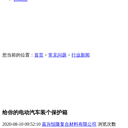
您当前的位置：
首页
>
常见问题
>
行业新闻
给你的电动汽车装个保护箱
2020-08-10 09:52:10
嘉兴恒隆复合材料有限公司
浏览次数