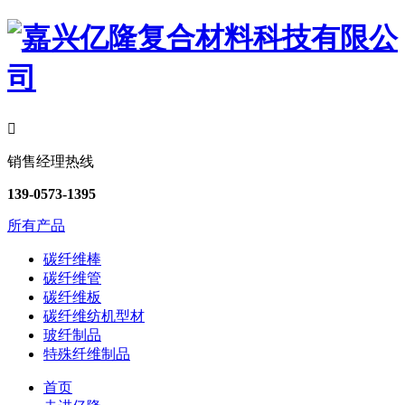

销售经理热线
139-0573-1395
所有产品
碳纤维棒
碳纤维管
碳纤维板
碳纤维纺机型材
玻纤制品
特殊纤维制品
首页