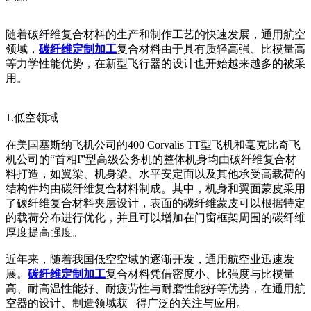
随着碳纤维复合材料的生产
和制作工艺的快速发展，通用航空
领域，
碳纤维定制加工
复合材料由于具有质轻高强、比模量高
等力学性能优势，在新型飞行器的设计也开始越来越多的被采
用。
1.低空领域
在美国塞斯纳飞机公司的400 Corvalis TT型飞机和毫克比奇飞
机公司的“首相I”型高级公务机的整体机身均由碳纤维复合材
料打造，如翼梁、机身梁、水平安定面以及其他承受高载荷的
结构件均由碳纤维复合材料制成。其中，机身和翼面蒙皮采用
了碳纤维复合材料夹层设计，表面的碳纤维蒙皮可以根据特定
的
载荷分布进行优化，并且可以增加在门窗框架周围的碳纤维
厚度提高强度。
近年来，随着我国低空空域的逐渐开发，通用航空业迅速发
展。
碳纤维定制加工
复合材料凭借密度小、比强度与比模量
高、耐高温性能好、耐疲劳性与耐磨性能好等优势，在通用航
空器的设计、制造领域获 得广泛的关注与应用。