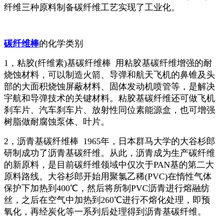
纤维三种原料制备碳纤维工艺实现了工业化。
碳纤维棒
的化学类别
1，粘胶(纤维素)基碳纤维棒 用粘胶基碳纤维增强的耐
烧蚀材料，可以制造火箭、导弹和航天飞机的鼻锥及头
部的大面积烧蚀屏蔽材料、固体发动机喷管等，是解决
宇航和导弹技术的关键材料。粘胶基碳纤维还可做飞机
刹车片、汽车刹车片、放射性同位素能源盒，也可增强
树脂做耐腐蚀泵体、叶片。
2，沥青基碳纤维棒 1965年，日本群马大学的大谷杉郎
研制成功了沥青基碳纤维。从此，沥青成为生产碳纤维
的新原料，是目前碳纤维领域中仅次于PAN基的第二大
原料路线。大谷杉郎开始用聚氯乙稀(PVC)在惰性气体
保护下加热到400℃，然后将所制PVC沥青进行熔融纺
丝，之后在空气中加热到260℃进行不熔化处理，即预
氧化，再经炭化等一系列后处理得到沥青基碳纤维。