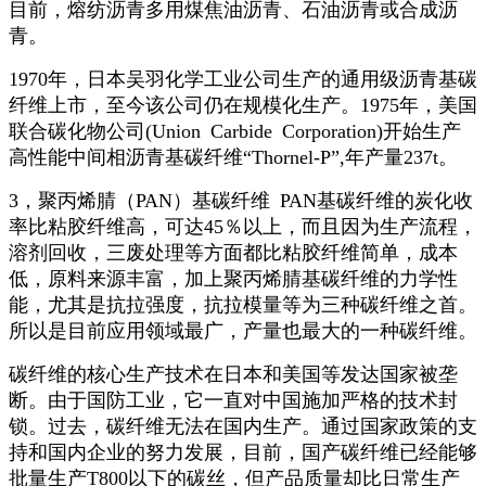
目前，熔纺沥青多用煤焦油沥青、石油沥青或合成沥
青。
1970年，日本吴羽化学工业公司生产的通用级沥青基碳
纤维上市，至今该公司仍在规模化生产。1975年，美国
联合碳化物公司(Union Carbide Corporation)开始生产
高性能中间相沥青基碳纤维“Thornel-P”,年产量237t。
3，聚丙烯腈（PAN）基碳纤维 PAN基碳纤维的炭化收
率比粘胶纤维高，可达45％以上，而且因为生产流程，
溶剂回收，三废处理等方面都比粘胶纤维简单，成本
低，原料来源丰富，加上聚丙烯腈基碳纤维的力学性
能，尤其是抗拉强度，抗拉模量等为三种碳纤维之首。
所以是目前应用领域最广，产量也最大的一种碳纤维。
碳纤维的核心生产技术在日本和美国等发达国家被垄
断。由于国防工业，它一直对中国施加严格的技术封
锁。过去，碳纤维无法在国内生产。通过国家政策的支
持和国内企业的努力发展，目前，国产碳纤维已经能够
批量生产T800以下的碳丝，但产品质量却比日常生产