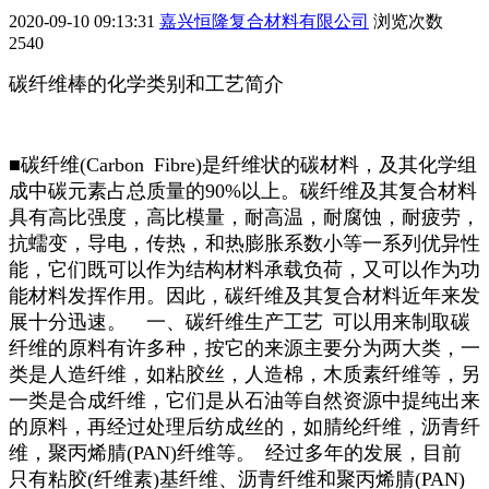
2020-09-10 09:13:31
嘉兴恒隆复合材料有限公司
浏览次数
2540
碳纤维棒的化学类别和工艺简介
■碳纤维(Carbon Fibre)是纤维状的碳材料，及其化学组
成中碳元素占总质量的90%以上。碳纤维及其复合材料
具有高比强度，高比模量，耐高温，耐腐蚀，耐疲劳，
抗蠕变，导电，传热，和热膨胀系数小等一系列优异性
能，它们既可以作为结构材料承载负荷，又可以作为功
能材料发挥作用。因此，碳纤维及其复合材料近年来发
展十分迅速。 一、碳纤维生产工艺 可以用来制取碳
纤维的原料有许多种，按它的来源主要分为两大类，一
类是人造纤维，如粘胶丝，人造棉，木质素纤维等，另
一类是合成纤维，它们是从石油等自然资源中提纯出来
的原料，再经过处理后纺成丝的，如腈纶纤维，沥青纤
维，聚丙烯腈(PAN)纤维等。 经过多年的发展，目前
只有粘胶(纤维素)基纤维、沥青纤维和聚丙烯腈(PAN)