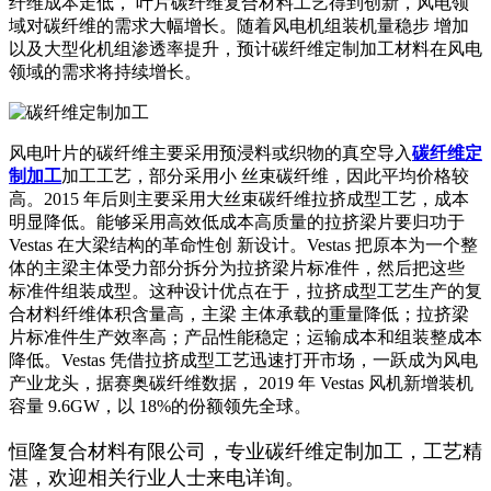
纤维成本走低， 叶片碳纤维复合材料工艺得到创新，风电领
域对碳纤维的需求大幅增长。随着风电机组装机量稳步 增加
以及大型化机组渗透率提升，预计碳纤维定制加工材料在风电
领域的需求将持续增长。
风电叶片的碳纤维主要采用预浸料或织物的真空导入
碳纤维定
制加工
加工工艺，部分采用小 丝束碳纤维，因此平均价格较
高。2015 年后则主要采用大丝束碳纤维拉挤成型工艺，成本
明显降低。能够采用高效低成本高质量的拉挤梁片要归功于
Vestas 在大梁结构的革命性创 新设计。Vestas 把原本为一个整
体的主梁主体受力部分拆分为拉挤梁片标准件，然后把这些
标准件组装成型。这种设计优点在于，拉挤成型工艺生产的复
合材料纤维体积含量高，主梁 主体承载的重量降低；拉挤梁
片标准件生产效率高；产品性能稳定；运输成本和组装整成本
降低。Vestas 凭借拉挤成型工艺迅速打开市场，一跃成为风电
产业龙头，据赛奥碳纤维数据， 2019 年 Vestas 风机新增装机
容量 9.6GW，以 18%的份额领先全球。
恒隆复合材料有限公司，专业碳纤维定制加工，工艺精
湛，欢迎相关行业人士来电详询。