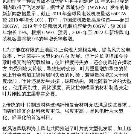
风能作为一种最具成本优势的可再生能源近 10 年来在世界范
围内取得了飞速发展，据世界 风能协会（WWEA）发布的最
新新闻数据显示，截止 2019 年全球风电装机总量达 650GW，
较 2018 年增长 10%，其中，中国装机数量高居榜首——超过
200GW。2019 年全球新增风 电装机容量为 60GW，较 2018
年增长 19%。根据 GWEC 预测，2020 年至 2022 年新增风 电
装机容量将按 9%的年增长率递增。
1.为了能在有限的土地面积上实现大规模发电，提高风力发电
效率，叶片需要往大型化的方向 发展。但叶片长度增加会导
致叶根受到的荷载增加，使叶根疲劳失效，还会使风轮在摆动
方 向受到较大荷载，导致扭转变形。叶片重量增加导致的荷
载上升会增加主梁帽层间失效的风 险，若重量的增加大于刚
度增加，叶片还易发生共振，破坏结构。因此随着叶片的大型
化， 使用高刚性、高比强度、高比拉伸模量的材料制造决定
叶片刚性的主梁非常必要。
2.传统的叶 片制造材料玻璃纤维复合材料无法满足这些要求，
而碳纤维复合材料密度更低、强度更高， 是风电叶片大型
化、轻量化的首选材料。
低风速风场和海上风电共同推进了叶片的大型化发展，加上碳