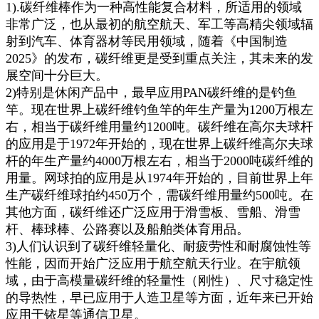
1).碳纤维棒作为一种高性能复合材料，所适用的领域
非常广泛，也从最初的航空航天、军工等高精尖领域辐
射到汽车、体育器材等民用领域，随着《中国制造
2025》的发布，碳纤维更是受到重点关注，其未来的发
展空间十分巨大。
2)特别是休闲产品中，最早应用PAN碳纤维的是钓鱼
竿。现在世界上碳纤维钓鱼竿的年生产量为1200万根左
右，相当于碳纤维用量约1200吨。碳纤维在高尔夫球杆
的应用是于1972年开始的，现在世界上碳纤维高尔夫球
杆的年生产量约4000万根左右，相当于2000吨碳纤维的
用量。网球拍的应用是从1974年开始的，目前世界上年
生产碳纤维球拍约450万个，需碳纤维用量约500吨。在
其他方面，碳纤维还广泛应用于滑雪板、雪船、滑雪
杆、棒球棒、公路赛以及船舶类体育用品。
3)人们认识到了碳纤维轻量化、耐疲劳性和耐腐蚀性等
性能，因而开始广泛应用于航空航天行业。在宇航领
域，由于高模量碳纤维的轻量性（刚性）、尺寸稳定性
的导热性，早已应用于人造卫星等方面，近年来已开始
应用于铱星等通信卫星。