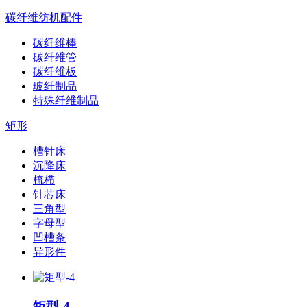
碳纤维纺机配件
碳纤维棒
碳纤维管
碳纤维板
玻纤制品
特殊纤维制品
矩形
槽针床
沉降床
梳栉
针芯床
三角型
字母型
凹槽条
异形件
矩型-4