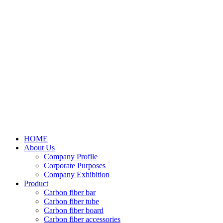
HOME
About Us
Company Profile
Corporate Purposes
Company Exhibition
Product
Carbon fiber bar
Carbon fiber tube
Carbon fiber board
Carbon fiber accessories