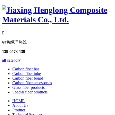

销售经理热线
139-0573-139
all category
Carbon fiber bar
Carbon fiber tube
Carbon fiber board
Carbon fiber accessories
Glass fiber products
Special fiber products
HOME
About Us
Product
Technical Services