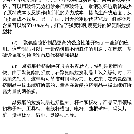
5 种不同的玻璃纤维毡，这些毡必须裁切造形。采用聚氨酯拉
挤，可以用玻纤无捻粗纱来代替玻纤毡，取消玻纤毡后就减少
了原料成本以及操作毡所耗的劳力成本，提高生产线速度，从
而提高成本效益。另一方面，用无捻粗纱代替毡后，纤维体积
含量可以增至80%左右，打造了强度和刚度更好的聚氨酯拉挤
型材。
(2) 聚氨酯拉挤制品更高的强度性能开拓了一些新的应
用。这些制品可以用于聚酯树脂不能胜任的用途，在建筑、基
础设施和交通运输市场代替钢和铝材。
(3) 聚氨酯拉挤制件还具有装配优点，特别是紧固方
便。由于聚氨酯的强度，在聚氨酯拉挤制品上装入螺钉时，不
需预先钻孔，这样就可节省时间和劳力。反过来，在聚氨酯拉
挤制品中拔出螺钉所需的力量是在聚酯拉挤制品中拔出螺钉所
需力量的两倍多。
聚氨酯的拉挤制品包括型材、杆件和板材，产品应用领域
如梯子杆、工具柄、电线杆横担、电杆、曲棍球杆、码头片
桩、货柜板材、窗框、铁路枕木等。