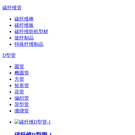
碳纤维管
碳纤维棒
碳纤维板
碳纤维纺机型材
玻纤制品
特殊纤维制品
D型管
圆管
椭圆管
方管
矩形管
花管
编织管
异型管
缠绕管
碳纤维D型管-1