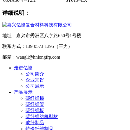
68.4X30.4 --T2.2
ST015--LX
详细说明：
地址：嘉兴市秀洲区八字路650号1号楼
联系方式：139-0573-1395（王力）
邮箱：wangli@hnlongfrp.com
走进亿隆
公司简介
企业宗旨
公司展示
产品展示
碳纤维棒
碳纤维管
碳纤维板
碳纤维纺机型材
玻纤制品
特殊纤维制品