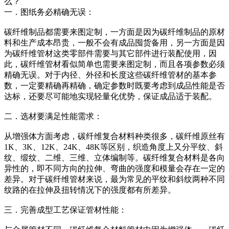
么？
一．图纸务必精确无误：
碳纤维制品都需要来图定制，一方面是因为碳纤维制品的原材
料和生产成本昂贵，一般不会有成品囤货备用，另一方面是因
为碳纤维管材这类零部件需要与其它部件进行装配使用，因
此，碳纤维管材看似简单也需要来图定制，而且各项参数必须
精确无误。对于内径、外径和长度这些碳纤维管材的基本参
数，一定要精确再精确，确定参数时既要考虑到成品性能是否
达标，还要尽可能地实现轻量化优势，保证成品适于装配。
二．选材要满足性能需求：
从增强体方面考虑，碳纤维复合材料种类很多，碳纤维原丝有
1K、3K、12K、24K、48K等区别，织造角度上又分平纹、斜
纹、缎纹、二维、三维、立体编制等。碳纤维复合材料是各向
异性的，即不同方向的拉伸、弯曲的强度和模量会存在一定的
差异。对于碳纤维管材来说，最为常见的平纹和斜纹两种不同
纹路的在拉伸及扭转情况下的强度都有所差异。
三．完善成型工艺保证管材性能：