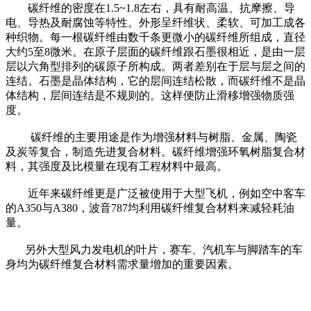
碳纤维的密度在1.5~1.8左右，具有耐高温、抗摩擦、导
电、导热及耐腐蚀等特性。外形呈纤维状、柔软、可加工成各
种织物。每一根碳纤维由数千条更微小的碳纤维所组成，直径
大约5至8微米。在原子层面的碳纤维跟石墨很相近，是由一层
层以六角型排列的碳原子所构成。两者差别在于层与层之间的
连结。石墨是晶体结构，它的层间连结松散，而碳纤维不是晶
体结构，层间连结是不规则的。这样便防止滑移增强物质强
度。
碳纤维的主要用途是作为增强材料与树脂、金属、陶瓷
及炭等复合，制造先进复合材料。碳纤维增强环氧树脂复合材
料，其强度及比模量在现有工程材料中最高。
近年来碳纤维更是广泛被使用于大型飞机，例如空中客车
的A350与A380，波音787均利用碳纤维复合材料来减轻耗油
量。
另外大型风力发电机的叶片，赛车、汽机车与脚踏车的车
身均为碳纤维复合材料需求量增加的重要因素。