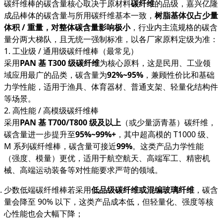
碳纤维棒的碳含量核心取决于原材料
碳纤维
的品级，嘉兴亿隆
成品棒体的碳含量与所用碳纤维基本一致，
树脂基体仅占少量
体积 / 重量，对整体碳含量影响极小
，行业内主流规格的碳含
量分两大梯队，且无统一强制标准，以各厂家原料定级为准：
1. 工业级 / 通用级碳纤维棒（最常见）
采用
PAN 基 T300 级碳纤维
为核心原料，这是民用、工业领
域应用最广的品类，碳含量为
92%~95%
，兼顾性价比和基础
力学性能，适用于渔具、体育器材、普通支架、轻量化结构件
等场景。
2. 高性能 / 高模级碳纤维棒
采用
PAN 基 T700/T800 级及以上
（或少量沥青基）碳纤维，
碳含量进一步提升至
95%~99%+
，其中超高模的 T1000 级、
M 系列碳纤维棒，碳含量可接近
99%
。这类产品力学性能
（强度、模量）更优，适用于航空航天、高端军工、精密机
械、高端运动装备等对性能要求严苛的领域。
少数低端碳纤维棒若采用
低品级碳纤维或混编玻璃纤维
，碳含
量会降至 90% 以下，这类产品成本低，但轻量化、强度等核
心性能也会大幅下降；