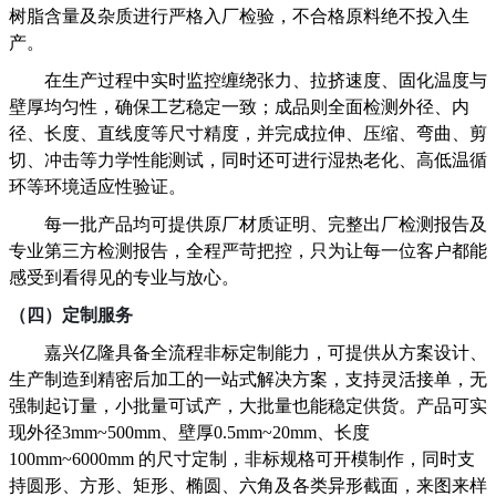
树脂含量及杂质进行严格入厂检验，不合格原料绝不投入生
产
。
在生产过程中实时监控缠绕张力、拉挤速度、固化温度与
壁厚均匀性，确保工艺稳定一致；成品则全面检测外径、内
径、长度、直线度等尺寸精度，并完成拉伸、压缩、弯曲、剪
切、冲击等力学性能测试，同时还可进行湿热老化、高低温循
环等环境适应性验证
。
每一批产品均可提供原厂材质证明、完整出厂检测报告及
专业
第三方检测报告，全程严苛把控，只为让每一位客户都能
感受到看得见的专业与放心。
（四）
定制服务
嘉兴亿隆具备全流程非标定制能力，可提供从方案设计、
生产制造到精密后加工的一站式解决方案，支持灵活接单，无
强制起订量，小批量可试产，大批量也能稳定供货。产品可实
现外径
3mm~500mm、壁厚0.5mm~20mm、长度
100mm~6000mm 的尺寸定制，非标规格可开模制作，同时支
持圆形、方形、矩形、椭圆、六角及各类异形截面，来图来样