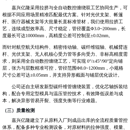
嘉兴亿隆采用拉挤与全自动数控缠绕双工艺协同生产，可
根据不同应用场景精准匹配最优方案。针对光伏支架、帐篷
杆、医疗器械支架等大批量长直标准管材，我们使用拉挤工
艺，连续成型效率高、尺寸稳定，管径覆盖
Φ3.0~200mm，长
度最长可达10000mm，高精度公差可控制至±0.02mm。
而针对航空航天结构件、精密传动轴、
碳纤维辊轴、机械臂连
杆、光伏支架
、无人机核心受力管等多向受力、非标高精度需
求，则采用全自动数控缠绕工艺，可实现
0°/±45°/90°定向铺
层，张力与层数精准可控，管径范围Φ8.0~1200mm，小规格
尺寸公差可达±0.05mm，并支持异形截面与铺层优化设计。
公司还自主研发新型碳纤维管缠绕装置，优化芯轴拆装结
构，配合专用定型模具与温压管控技术，有效降低误差与成
本，解决异形管易开裂、强度失衡等行业难题。
（三）
质量检测
嘉兴亿隆建立了从原料入厂到成品出库的全流程质量管控
体系，配备
多种
专业检测设备，对原材料的拉伸强度、模量、