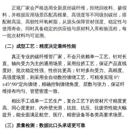
正规厂家会严格选用
全新原丝碳纤维
，拒绝回收料、掺假
料，并根据应用场景匹配高模量、高强度等不同级别碳丝，搭
配耐高温、高韧性环氧树脂，从源头保障管材强度、稳定性与
使用寿命。同时具备稳定的供应链与原材料入库检验流程，每
一批次材料均可追溯。
（二）
成型工艺：精度决定最终性能
真正专业的碳纤维管厂家，不会只依赖单一工艺。针对长
直、轴向受力为主的通用场景，采用拉挤工艺，保证产品直线
度好、批次稳定性强、性价比更高
；
针对多向受力、高精度、
高强度场景，
则
采用全自动数控缠绕工艺，可精准实现
0°/
±45°/90°定向缠绕，精确控制缠绕角度、层数与张力，保证纤
维排布均匀、管壁密度一致
。
相比手工或单一工艺生产，复合工艺下的管材尺寸精度更
高、同心度更好、内外壁光滑，抗扭、抗压、抗疲劳性能大幅
提升，能全面满足航空、医疗、精密设备等各类高要求场景。
（三）
质量检测：数据比口头承诺更可靠