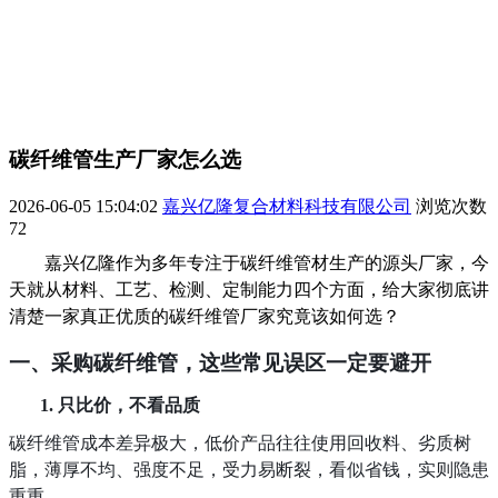
碳纤维管生产厂家怎么选
2026-06-05 15:04:02
嘉兴亿隆复合材料科技有限公司
浏览次数
72
嘉兴亿隆作为多年专注于碳纤维管材生产的源头厂家，今
天就从
材料
、
工艺
、
检测
、定制能力四个
方面
，
给
大家
彻底讲
清楚一家真正
优质
的碳纤维管厂家
究竟
该
如何
选
？
一、采购碳纤维管，这些常见误区一定要避开
1.
只比价，不看品质
碳纤维管成本差异极大，低价产品往往使用回收料、劣质树
脂，薄厚不均、强度不足，受力易断裂，看似省钱，实则隐患
重重。