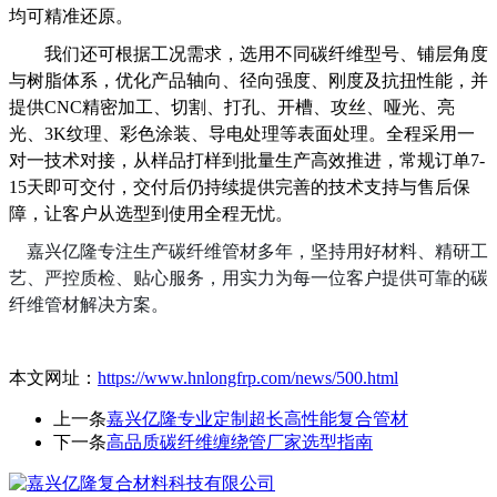
均可精准还原。
我们还可根据工况需求，选用不同碳纤维型号、铺层角度
与树脂体系，优化产品轴向、径向强度、刚度及抗扭性能，并
提供
CNC精密加工、切割、打孔、开槽、攻丝、哑光
、
亮
光
、
3K纹理
、
彩色涂装
、
导电处理等表面处理。全程采用一
对一技术对接，从样品打样到批量生产高效推进，常规订单
7-
15天即可交付，交付后仍持续提供完善的技术支持与售后保
障，让客户从选型到使用全程无忧。
嘉兴亿隆专注
生产
碳纤维管材多年，坚持用好材料、
精研
工
艺、严
控
质检
、贴心服务
，用实力为每一位客户提供可靠的碳
纤维管材解决方案。
本文网址：
https://www.hnlongfrp.com/news/500.html
上一条
嘉兴亿隆专业定制超长高性能复合管材
下一条
高品质碳纤维缠绕管厂家选型指南