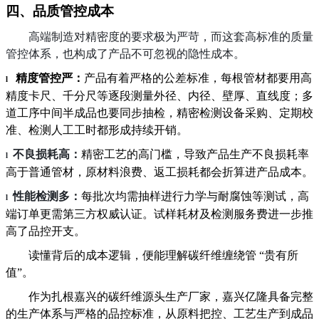
四、
品质管控成本
高端制造对精密度的要求极为严苛，而这套高标准的质量
管控体系，也构成了产品不可忽视的隐性成本。
精度管控严：
产品有着严格的公差标准
，每根管材都要用高
l
精度卡尺、千分尺
等
逐段测量外径、内径、壁厚、直线度；多
道工序中间半成品也要同步抽检，精密检测设备采购、定期校
准、检测人工工时都形成持续开销。
不
良
损耗高
：
精密工艺的高门槛，导致产品生产不良损耗率
l
高于普通管材，原材料浪费、返工损耗都会折算进产品成本
。
性能
检测多
：
每批次均需抽样进行力学与耐腐蚀等测试，高
l
端订单更需第三方权威认证。试样耗材及检测服务费进一步推
高了品控开支。
读懂背后的成本逻辑，便能理解碳纤维缠绕管
“贵有所
值”。
作为扎根嘉兴的碳纤维源头生产厂家，嘉兴亿隆具备完整
的生产体系与严格的品控标准，从原料把控、工艺生产到成品