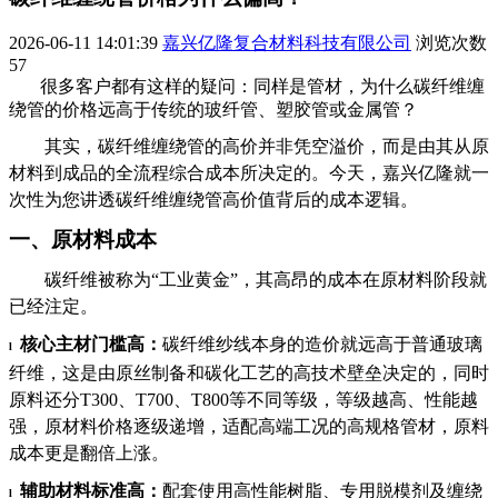
2026-06-11 14:01:39
嘉兴亿隆复合材料科技有限公司
浏览次数
57
很多客户都有这样的疑问：同样是管材，为什么碳纤维缠
绕管的价格远高于传统的玻纤管、塑胶管或金属管？
其实，碳纤维缠绕管的
高价并非凭空溢价
，而是由其从原
材料到成品的
全流程综合成本
所决定的。今天，
嘉兴亿隆
就一
次性为您讲透碳纤维缠绕管高价值背后的
成本
逻辑。
一、
原材料成本
碳纤维被称为
“工业黄金”，其高昂的成本在原材料阶段就
已经
注定。
核心主材门槛高：
碳纤维纱线本身的造价就远高于普通玻璃
l
纤维，这是由原丝制备和碳化工艺的高技术壁垒决定的
，
同时
原料还分
T300、T700
、
T
8
00
等不同等级，等级越高、性能越
强，原材料价格逐级递增，适配高端工况的高规格管材，原料
成本更是翻倍上涨。
辅助材料标准高：
配套使用高性能树脂、专用脱模剂及缠绕
l