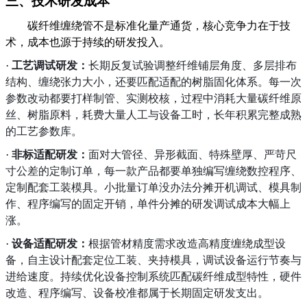
三、
技术研发成本
碳纤维缠绕管不是标准化量产通货，核心竞争力在于技
术，成本也源于持续的研发投入。
·
工艺调试研发
：
长期反复试验调整纤维铺层角度、多层排布
结构、缠绕张力大小，还要匹配适配的树脂固化体系。每一次
参数改动都要打样制管、实测校核，过程中消耗大量碳纤维原
丝、树脂原料，耗费大量人工与设备工时，长年积累完整成熟
的工艺参数库。
·
非标适配研发
：
面对大管径、异形截面、特殊壁厚、严苛尺
寸公差的定制订单，每一款产品都要单独编写缠绕数控程序、
定制配套工装模具。小批量订单没办法分摊开机调试、模具制
作、程序编写的固定开销，单件分摊的研发调试成本大幅上
涨。
·
设备适配研发
：
根据管材精度需求改造高精度缠绕成型设
备，自主设计配套定位工装、夹持模具，调试设备运行节奏与
进给速度。持续优化设备控制系统匹配碳纤维成型特性，硬件
改造、程序编写、设备校准都属于长期固定研发支出。