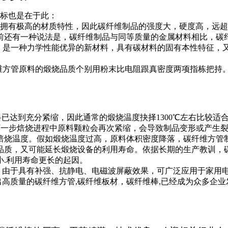
目标也是在于此：
拥有极高的材质特性，因此碳纤维制品的强度大，硬度高，远超
前还有一种说法是，碳纤维制品与同等质量的金属材料相比，碳纤
维，是一种力学性能优异的新材料，具有碳材料的固有本性特征
纤维方管原料的煅烧品质个别用粉末比电阻跟真密度两项指栋把持
已达到充分紧缩，因此通常的煅烧温度抉择1300℃左右比较适
在下一步焙烧进程中原料颗粒会再次紧缩，会导致制品变形或产生
焙烧温度。假如煅烧温度过高，原料体积密度降落，碳纤维方管
质，又可能延长煅烧设备的利用寿命。依据长期的生产教训，碳质原
小.利用寿命更长的起因。
由于具有补强、抗静电、电磁波屏蔽效果，可广泛应用于家用电
质量的碳纤维方管,碳纤维板材，碳纤维棒,已经成为众多企业