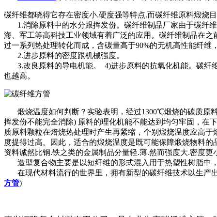
碳纤维都晓得它存在密度小.硬度强等特点.而碳纤维原料煅烧
1.消除原料中的水分跟挥发份。碳纤维制品厂家由于碳纤维
海、军工等高科技工业领域有着广泛的应用。碳纤维制品在之
过一系列热处理转化而成，含碳量高于90%的无机高性能纤
2.进步原料的密度跟机械强度。
3.改良原料的导电机能。 4)进步原料的抗氧化机能。碳
也越高。
煅烧温度如何判断？实验表明，经过1300℃煅烧的碳质原料
挥发份不能完全消除) 原料的理化机能不能达到均匀牢固，
质原料颗粒在焙烧热处理时产生再紧缩，个别煅烧温度应高于
度提得过高。因此，适合的煅烧温度是既可能保障煅烧物料的品
资料诚然比钢.铁之类的金属制品分量轻.薄.然而强度大.密度更
造型复合物主要是以短纤维的形式混入用于热塑性树脂中，
在现代材料流行的世界里，拥有新型的碳纤维技术以生产出高
方管
)