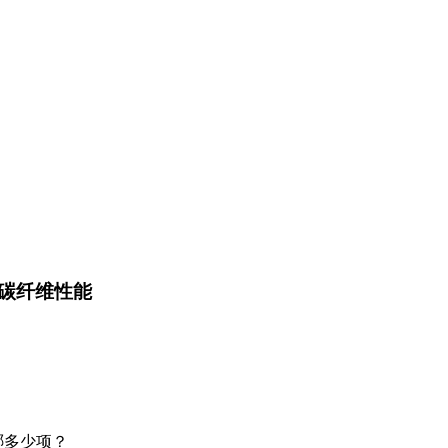
碳纤维性能
哪多少项？