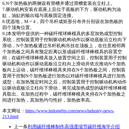
6.N个加热板的两侧设有滑槽并通过滑槽套装在立柱上。
7.驱动机构安装在底座上且位于底板的下方，驱动机构为油
缸，油缸的输出端与底板固定连接。
8.优选地，M = 4，四个吊杆成矩形分布并分别设在加热板的
四个顶角位置。
9.]本发明中提供的一种碳纤维球棒模具的多层加热成型控制
系统，控制装置用于控制驱动机构动作以驱动底板沿立柱向下
滑动，N个加热板通过吊杆机构吊挂在顶板上，在任意相邻两
个加热板之间具有预定距离以形成碳纤维球棒模具的容置空
间；在碳纤维球棒模具放入放置空间之后，控制装置用于控制
驱动机构动作以驱动底板沿立柱向上滑动并依次推动N个加热
板向上运动，碳纤维球棒模具夹持在N个加热板之间，控制装
置用于控制N个加热板进行加热以对碳纤维球棒模具进行加热
成型；在加热预定时间之后，控制装置用于控制驱动机构动作
以驱动底板沿立柱向下滑动，将完成加热成型的碳纤维球棒模
具取出。在加热过程中，碳纤维球棒模具夹持在N个加热板之
间进行加热，其加热均匀性好，加热效率高。
本文网址：
https://www.hnlongfrp.com/news/industry-news-
213.html
上一条
利用碳纤维棒制作高强度缩节碳纤维海竿介绍