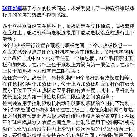
碳纤维棒
基于存在的技术问题，本发明提出了一种碳纤维球棒
模具的多层加热成型控制系统。
多个立柱垂直设置在底座上，顶板固定在立柱顶端，底板套装
在立柱上，驱动机构与底板连接用于驱动底板沿立柱进行上下
滑动；
N个加热板平行设置在顶板与底板之间，N个加热板按照一一
对应关系分别通过N个吊杆机构安装在顶板上，吊杆机构包括
M个吊杆，其中M ^ 2 ;对于任意一个加热板，M个吊杆穿过顶
板和加热板，在吊杆上位于顶板上方设有第一限位块，在吊杆
上位于加热板下方设有第二限位块；
在任意一个加热板中，吊杆机构中M个吊杆的有效长度相等，
在任意相邻两个加热板中，位于上方加热板对应吊杆的有效长
度小于位于下方加热板对应吊杆的有效长度，其中，吊杆的有
效长度定义为第一限位块和第二限位块之间的距离；
控制装置用于控制驱动机构动作以驱动底板沿立柱向下滑动，
N个加热板通过吊杆机构吊挂在顶板上，在任意相邻两个加热
板之间具有预定距离以形成碳纤维球棒模具的容置空间；在碳
纤维球棒模具放入放置空间之后，控制装置用于控制驱动机构
动作以驱动底板沿立柱向上滑动并依次推动N个加热板向上运
动，碳纤维球棒模具夹持在N个加热板之间，控制装置用于控