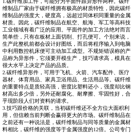
1.碳纤维加工件，可能分为平面件跟异形件两种。碳纤
维制品厂家由于碳纤维拥有极高的材质特性，因此碳纤
维制品的强度大，硬度高，远超过同体积同重量的金属
材质。因此，碳纤维制品在航空、航海、军工等高科技
工业领域有着广泛的应用。平面件的加工方法绝对而言
简单些，只有在板材上面切削、打孔便可。个别来说，
生产此整机前都会设计好图纸，而后将程序输入到电脑
中利用数控机床便可主动加工成型。不规矩错误称的产
品称为异形件，它须要开模生产，技巧请求高，模具在
很大水平上决定产品的品质。
2.碳纤维异形件，可用于飞机、火箭、汽车配件、医疗
器材、体育用品、家具卫浴用品、生活用品等。碳纤维
的重要特点是质轻高强，密度比塑料还小，强度却比钢
材高出多少倍，另外还耐腐化、耐摩擦、牢固性好，合
乎现阶段人们对资料的请求。
3.技巧跟价格的关联，当初碳纤维还不全方位大面积利
用，但信赖当前判断会赢得更大的市场。碳纤维制品在
之前还有一种说法是，碳纤维制品与同等质量的金属材
料相比，碳纤维的强度等于金属强度的12倍。公司专门