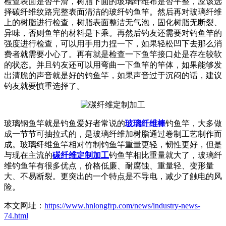
检查表面是否平滑，树脂下面的玻璃纤维布是否平整，应该选
择碳纤维纹路完整表面清洁的玻纤钓鱼竿。然后再对玻璃纤维
上的树脂进行检查，树脂表面整洁无气泡，固化树脂无断裂、
异味，否则鱼竿的材料是下乘。再然后钓友还需要对钓鱼竿的
强度进行检查，可以用手用力捏一下，如果轻松凹下去那么消
费者就需要小心了。再有就是检查一下鱼竿接口处是存在较软
的状态。并且钓友还可以用弯曲一下鱼竿的竿体，如果能够发
出清脆的声音就是好的钓鱼竿，如果声音过于沉闷的话，建议
钓友就要慎重选择了。
玻璃钢鱼竿就是钓鱼爱好者常说的
玻璃纤维棒
钓鱼竿，大多做
成一节节可抽拉式的，是玻璃纤维加树脂通过卷制工艺制作而
成。玻璃纤维鱼竿相对竹制钓鱼竿重量更轻，韧性更好，但是
与现在主流的
碳纤维定制加工
钓鱼竿相比重量就大了，玻璃纤
维钓鱼竿有很多优点，价格低廉、耐腐蚀、重量轻、变形量
大、不易断裂。更突出的一个特点是不导电，减少了触电的风
险。
本文网址：
https://www.hnlongfrp.com/news/industry-news-
74.html