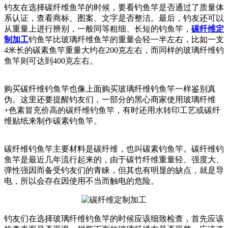
钓友在选择碳纤维鱼竿的时候，要看钓鱼竿是否通过了质量体
系认证，查看商标、图案、文字是否整洁。最后，钓友还可以
从重量上进行辨别，一般同等粗细、长短的钓鱼竿，
碳纤维定
制加工
钓鱼竿比玻璃纤维鱼竿的重量会轻一半左右，比如一支
4米长的碳素鱼竿重量大约在200克左右，而同样的玻璃纤维钓
鱼竿则可达到400克左右。
购买碳纤维钓鱼竿也像上面购买玻璃纤维钓鱼竿一样鉴别真
伪。这里还要提醒钓友们，一部分的
黑心商家使用玻璃纤维
+色素冒充价高的碳纤维钓鱼竿，有时还用水转印工艺或碳纤
维贴纸来制作碳素钓鱼竿。
碳纤维钓鱼竿主要材料是碳纤维，也叫碳素钓鱼竿。碳纤维钓
鱼竿是最近几年流行起来的，由于碳竹纤维重量轻、强度大、
弹性强因而备受钓友们的青睐，但其也有明显的缺点，就是导
电，所以会存在因使用不当而触电的危险。
钓友们在选择玻璃纤维钓鱼竿的时候应该细致检查，首先应该