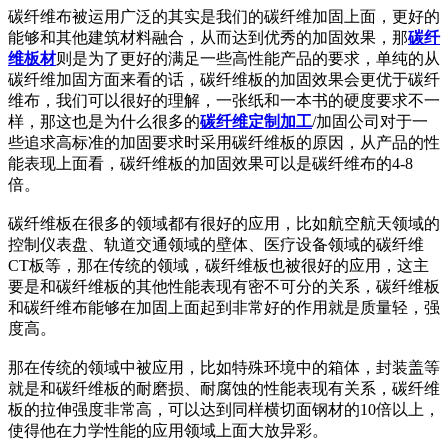
碳纤维布被运用广泛的其实是我们的碳纤维加固上面，更好的
能够和其他建筑材料融合，从而达到优秀的加固效果，那
碳纤
维板材
则是为了更好的满足一些高性能产品的要求，单纯的从
碳纤维加固方面来看的话，碳纤维板的加固效果会更优于碳纤
维布，我们可以很好的理解，一张纸和一本书的硬度要求不一
样，那这也是为什么很多的
碳纤维定制加工
/加固公司对于一
些追求高标准的加固要求时采用碳纤维板的原因，从产品的性
能表现上面看，碳纤维板的加固效果可以是碳纤维布的4-8
倍。
碳纤维板在很多的领域都有很好的应用，比如航空航天领域的
控制仪表盘、轨道交通领域的壁体、医疗设备领域的碳纤维
CT板等，那在传统的领域，碳纤维板也被很好的应用，这主
要是和碳纤维板的其他性能表现有密不可分的关系，碳纤维板
和碳纤维布能够在加固上面起到非常好的作用就是质量轻，强
度高。
那在传统的领域中被应用，比如特殊环境中的箱体，封装盖等
就是和碳纤维板的耐磨损、耐腐蚀的性能表现有关系，碳纤维
板的拉伸强度非常高，可以达到同样横切面钢材的10倍以上，
使得他在力学性能的应用领域上面大放异彩。