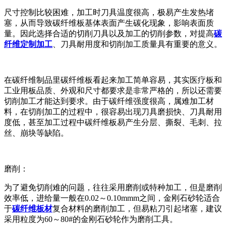
尺寸控制比较困难，加工时刀具温度很高，极易产生发热堵
塞，从而导致碳纤维板基体表面产生碳化现象，影响表面质
量。因此选择合适的切削刀具以及加工的切削参数，对提高
碳
纤维定制加工
、刀具耐用度和切削加工质量具有重要的意义。
在碳纤维制品里碳纤维板看起来加工简单容易，其实医疗板和
工业用板品质、外观和尺寸
都要求是非常严格的，所以还需要
切削加工才能达到要求。由于碳纤维强度很高，属难加工材
料，在切削加工的过程中，很容易出现刀具磨损快、刀具耐用
度低，甚至加工过程中碳纤维板易产生分层、撕裂、毛刺、拉
丝、崩块等缺陷。
磨削：
为了避免切削难的问题，往往采用磨削或特种加工，但是磨削
效率低，进给量一般在0.02～0.10mmm之间，金刚石砂轮适合
于
碳纤维板材
复合材料的磨削加工，但易粘刀引起堵塞，建议
采用粒度为60～80#的金刚石砂轮作为磨削工具。