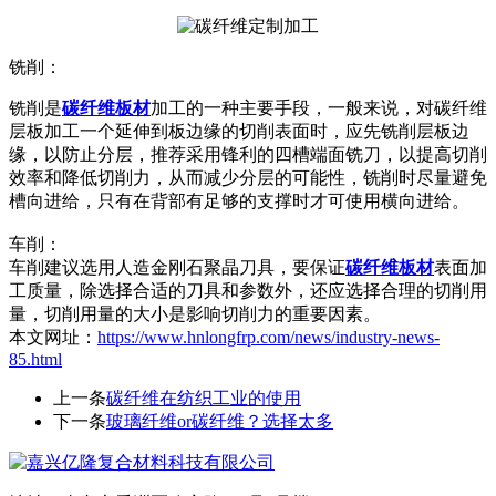
铣削：
铣削是
碳纤维板材
加工的一种主要手段，一般来说，对碳纤维
层板加工一个延伸到板边缘的切削表面时，应先铣削层板边
缘，以防止分层，推荐采用锋利的四槽端面铣刀，以提高切削
效率和降低切削力，从而减少分层的可能性，铣削时尽量避免
槽向进给，只有在背部有足够的支撑时才可使用横向进给。
车削：
车削建议选用人造金刚石聚晶刀具，要保证
碳纤维板材
表面加
工质量，除选择合适的刀具和参数外，还应选择合理的切削用
量，切削用量的大小是影响切削力的重要因素。
本文网址：
https://www.hnlongfrp.com/news/industry-news-
85.html
上一条
碳纤维在纺织工业的使用
下一条
玻璃纤维or碳纤维？选择太多