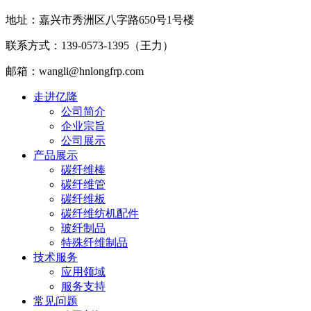
地址：嘉兴市秀洲区八字路650号1号楼
联系方式：139-0573-1395（王力）
邮箱：wangli@hnlongfrp.com
走进亿隆
公司简介
企业宗旨
公司展示
产品展示
碳纤维棒
碳纤维管
碳纤维板
碳纤维纺机配件
玻纤制品
特殊纤维制品
技术服务
应用领域
服务支持
常见问题