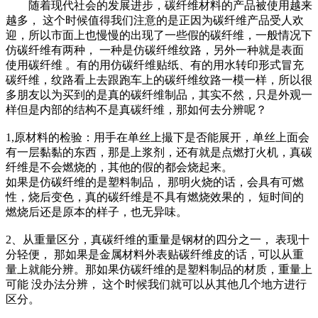
随着现代社会的发展进步，碳纤维材料的产品被使用越来
越多， 这个时候值得我们注意的是正因为碳纤维产品受人欢
迎，所以市面上也慢慢的出现了一些假的碳纤维，一般情况下
仿碳纤维有两种， 一种是仿碳纤维纹路，另外一种就是表面
使用碳纤维 。有的用仿碳纤维贴纸、有的用水转印形式冒充
碳纤维，纹路看上去跟跑车上的碳纤维纹路一模一样，所以很
多朋友以为买到的是真的碳纤维制品，其实不然，只是外观一
样但是内部的结构不是真碳纤维，那如何去分辨呢？
1,原材料的检验：用手在单丝上撮下是否能展开，单丝上面会
有一层黏黏的东西，那是上浆剂，还有就是点燃打火机，真碳
纤维是不会燃烧的，其他的假的都会烧起来。
如果是仿碳纤维的是塑料制品， 那明火烧的话，会具有可燃
性，烧后变色，真的碳纤维是不具有燃烧效果的， 短时间的
燃烧后还是原本的样子，也无异味。
2、从重量区分，真碳纤维的重量是钢材的四分之一， 表现十
分轻便， 那如果是金属材料外表贴碳纤维皮的话，可以从重
量上就能分辨。那如果仿碳纤维的是塑料制品的材质，重量上
可能 没办法分辨， 这个时候我们就可以从其他几个地方进行
区分。