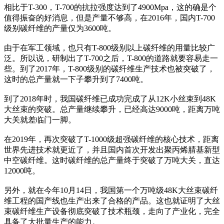
相比于T-300，T-700的抗拉强度达到了4900Mpa，这的确是个
值得振奋的好消息，但是产量不够高，在2016年，国内T-700
级别碳纤维的产量仅为3600吨。
由于在军工领域，也只有T-800级别以上碳纤维的用量比较广
泛。所以说，研制出了T-700之后，T-800的道路就要容易走一
些。到了2017年，T-800级别的碳纤维生产技术也被突破了，
这时的总产量就一下子攀升到了7400吨。
到了2018年时，我国碳纤维已成功完成了从12K小丝束到48K
大丝束的突破。总产量继续攀升，已经高达9000吨，距离万吨
大关就差临门一脚。
在2019年，再次突破了T-1000级超强碳纤维的核心技术，距离
世界先进技术就更近了，并且国内首次开发出聚丙烯腈基新型
中空碳纤维。这时碳纤维的总产量终于突破了万吨大关，直达
12000吨。
另外，就在今年10月14日，我国第一个万吨级48K大丝束碳纤
维工程的国产线也生产出来了合格的产品。这也就证明了大丝
束碳纤维生产设备彻底突破了技术瓶颈，走向了产业化，完全
具备了大批量生产的能力。