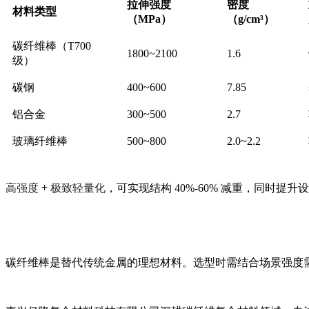
拉伸强度
密度
材料类型
（MPa）
（g/cm³）
碳纤维棒（T700
1800~2100
1.6
级）
碳钢
400~600
7.85
铝合金
300~500
2.7
玻璃纤维棒
500~800
2.0~2.2
高强度 + 极致轻量化
，可实现结构 40%-60% 减重，同时
碳纤维棒是替代传统金属的理想材料。选型时需结合场景强度