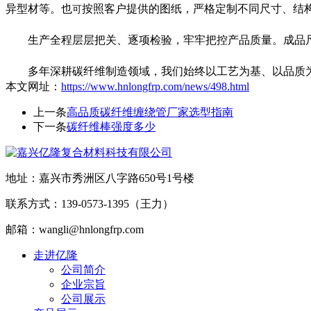
异型材等。也
按照客户提供的图纸，
严格
定制不同尺寸、结
可
生产全程层层把关、逐项检
验
，牢牢把控产品质量。成品
多年深耕碳纤维制造领域，我们始终以工艺为基、以品质
本文网址：
https://www.hnlongfrp.com/news/498.html
上一条
高品质碳纤维缠绕管厂家选型指南
下一条
碳纤维棒强度多少
地址：嘉兴市秀洲区八字路650号1号楼
联系方式：139-0573-1395（王力）
邮箱：wangli@hnlongfrp.com
走进亿隆
公司简介
企业宗旨
公司展示