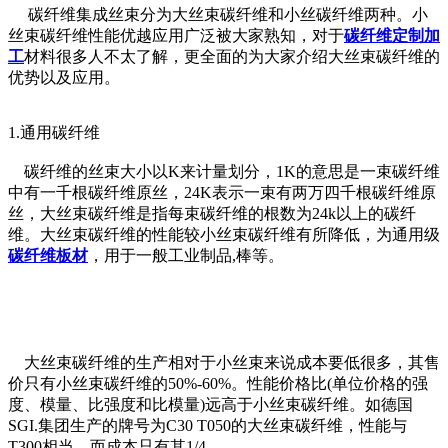
碳纤维集成丝束分为大丝束碳纤维和小丝碳纤维两种。小
丝束碳纤维性能优越应用广泛被大家熟知，对于
碳纤维定制加
工
材料很多人不太了解，更全面的为大家介绍大丝束碳纤维的
优势以及应用。
1.通用碳纤维
碳纤维的丝束大小以K来计量划分，1K的意思是一束碳纤维
中有一千根碳纤维原丝，24K表示一束有两万四千根碳纤维原
丝，大丝束碳纤维是指每束碳纤维的根数为24k以上的碳纤
维。大丝束碳纤维的性能较小丝束碳纤维有所降低，为通用级
碳纤维板材
，用于一般工业制品,棒等。
大丝束碳纤维的生产相对于小丝束来说成本要低很多，其售
价只有小丝束碳纤维的50%-60%。性能价格比(单位价格的强
度、模量、比强度和比模量)远高于小丝束碳纤维。如德国
SGI.集团生产的牌号为C30 T050的大丝束碳纤维，性能与
T300相当，而成本只有其1/4。