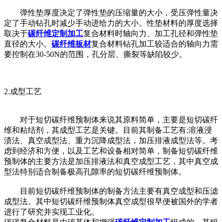
弹性垫厚度决定了弹性垫的压缩量的大小，受压弹性量决
定了手动钻孔时减少手动进给力的大小。性垫材料的厚度选择
取决于
碳纤维定制加工
复合材料时轴向力、加工孔径和弹性垫
直径的大小。
碳纤维板材
复合材料钻孔加工较适合的轴向力需
要控制在30-50N的范围，孔分层、撕裂等缺陷较少。
2.成型工艺
对于短切碳纤维预制体来说其原料简单，主要是短切碳纤
维和粘结剂，其成型工艺是关键。目前其制备工艺有:溶液浸
渍法、真空成型法、重力沉降成型法，加压排液成型法等。考
虑到经济和方便，以及工艺和设备相对简单，制备短切碳纤维
预制体的主要方法是加压排液法和真空成型工艺，其中真空成
型法特别适合制备极高孔隙率的短切碳纤维预制体。
目前短切碳纤维预制体的制备方法主要有真空成型和压滤
成型法。其中短切碳纤维预制体真空成型很早便被国外的学者
进行了研究并实现工业化。