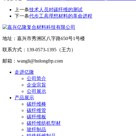
上一条
技术人员对碳纤维的测试
下一条
代步工具理想材料的革命进程
地址：嘉兴市秀洲区八字路650号1号楼
联系方式：139-0573-1395（王力）
邮箱：wangli@hnlongfrp.com
走进亿隆
公司简介
企业宗旨
公司展示
产品展示
碳纤维棒
碳纤维管
碳纤维板
碳纤维纺机型材
玻纤制品
特殊纤维制品