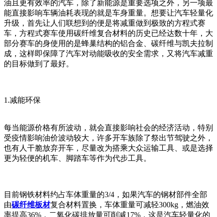
油且更有效率的汽车，除了新能源是重要选项之外，另一项最
能直接影响车辆油耗表现的就是车身重量。想要让汽车轻量化
升级，首先让人们联想到的便是将减重做到极致的方程式赛
车，方程式赛车使用碳纤维复合材料的历史已经达数十年，大
部分赛车的身使用的是蜂巢结构的铝合金、碳纤维与凯夫拉制
成，这样即保障了汽车对动能吸收的安全需求，又将汽车减重
的目标做到了最好。
1.减能环保
每当能源价格有所波动，就会直接影响社会的经济活动，特别
受疫情影响油价波动较大，许多开车族除了祭出节驾驶之外，
也有人干脆放弃开车，尽量改为搭乘大众运输工具、或是选择
更为轻便的机车、脚踏车等作为代步工具。
目前钢铁材料约占车体重量的3/4，如果汽车的钢材部件全部
由
碳纤维板材
复合材料置换，车体重量可减轻300kg，燃油效
率提高36%，二氧化碳排放量可削减17%，这是汽车轻量化的