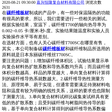
2020-08-21 09:30:00
嘉兴恒隆复合材料有限公司
浏览次数
2631
在
碳纤维板材
制成的产品中，有一些对保温隔热的功能
有很高的要求。所以，我们需要进行一些相关的测试。
根据实验结果，室温下，碳纤维T700的轴向热导率为
0.002~0.05 卡/厘米-秒-度。实验结果随温度和实验人员
实验操作水平等有差别。
在选材方面，也有人关心碳纤维T700SC在哪里有售，
其实，本公司制备碳
碳纤维板材
和碳纤维制品所选用的
原料就是日本东丽碳纤维丝T700SC。
要注意的问题：1.增加碳纤维体积比，试验结果显示单
向复合材料热扩散系数和导热系数均升高；而且碳纤维
体积分数越高、样品的厚度越大，单向复合材料计算得
到的碳纤维导热系就数越大。2.碳纤维导热性测量方
法、原理简单、易于实现，但通常需要满足待测材料电
阻和温度有较为明确的线性关系，这样的要求也也限制
了测量方法。3.单向复合材料试样比碳集束试样具有更
低的热扩散系数；且受到碳纤维与树脂间热传导的影
响，基于单向复合材料计算得到的碳纤维导热系数偏