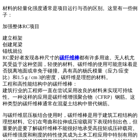
材料的轻量化强度通常是项目运行与否的区别。这里有一些例
子：
加强整体RC项目
建立框架
创建尾梁
锚线就位
RC爱好者发现各种尺寸的
碳纤维棒
都有许多用途。无人机尤
其受益于这种坚固，轻便的材料。碳纤维的使用可能意味着是
否脱离地面或幸免于碰撞。具有高的杨氏模量（应力/应变
比）和1.5 g / cm 3的密度，碳纤维是理想的材料。
工程和高性能结构中的碳纤维棒：
建筑行业的工程师一直在尝试采用改良的材料来实现可持续
性。一种这样的应用是碳纤维增强聚合物（CFRP）钢筋。这
种类型的碳纤维棒通常在混凝土结构中替代钢筋。
与碳纤维层压板结合使用时，碳纤维棒是用于建筑工程结构的
理想材料。它们在弯曲和拉伸或压缩载荷下表现特别出色，但
重要的是要了解碳纤维棒不能很好地承受高扭矩或压碎载荷。
碳纤维强度和刚度的特性使其成为土木工程应用中特别有用的