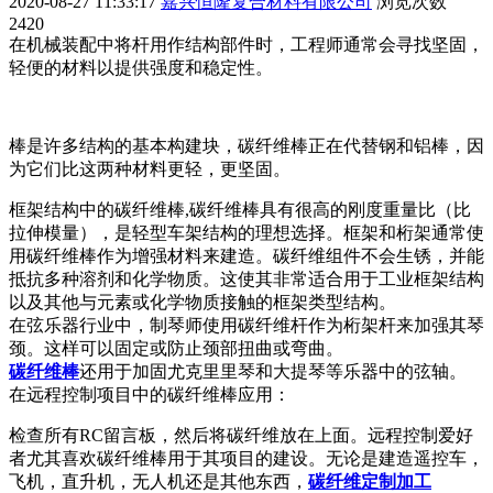
2020-08-27 11:33:17
嘉兴恒隆复合材料有限公司
浏览次数
2420
在机械装配中将杆用作结构部件时，工程师通常会寻找坚固，
轻便的材料以提供强度和稳定性。
棒是许多结构的基本构建块，碳纤维棒正在代替钢和铝棒，因
为它们比这两种材料更轻，更坚固。
框架结构中的碳纤维棒,碳纤维棒具有很高的刚度重量比（比
拉伸模量），是轻型车
架结构的理想选择。框架和桁架通常使
用碳纤维棒作为增强材料来建造。碳纤维组件不会生锈，并能
抵抗多种溶剂和化学物质。这使其非常适合用于工业框架结构
以及其他与元素或化学物质接触的框架类型结构。
在弦乐器行业中，制琴师使用碳纤维杆作为桁架杆来加强其琴
颈。这样可以固定或防止颈部扭曲或弯曲。
碳纤维棒
还用于加固尤克里里琴和大提琴等乐器中的弦轴。
在远程控制项目中的碳纤维棒应用：
检查所有RC留言板，然后将碳纤维放在上面。远程控制爱好
者尤其喜欢碳纤维棒用于其项目的建设。无论是建造遥控车，
飞机，直升机，无人机还是其他东西，
碳纤维定制加工