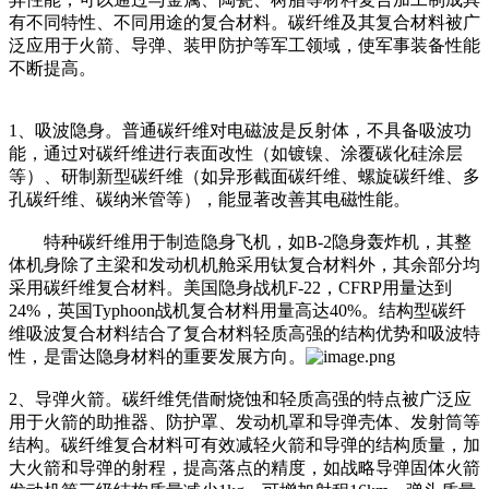
有不同特性、不同用途的复合材料。碳纤维及其复合材料被广
泛应用于火箭、导弹、装甲防护等军工领域，使军事装备性能
不断提高。
1、吸波隐身。普通碳纤维对电磁波是反射体，不具备吸波功
能，通过对碳纤维进行表面改性（如镀镍、涂覆碳化硅涂层
等）、研制新型碳纤维（如异形截面碳纤维、螺旋碳纤维、多
孔碳纤维、碳纳米管等），能显著改善其电磁性能。
特种碳纤维用于制造隐身飞机，如B-2隐身轰炸机，其整
体机身除了主梁和发动机机舱采用钛复合材料外，其余部分均
采用碳纤维复合材料。美国隐身战机F-22，CFRP用量达到
24%，英国Typhoon战机复合材料用量高达40%。结构型碳纤
维吸波复合材料结合了复合材料轻质高强的结构优势和吸波特
性，是雷达隐身材料的重要发展方向。
2、导弹火箭。碳纤维凭借耐烧蚀和轻质高强的特点被广泛应
用于火箭的助推器、防护罩、发动机罩和导弹壳体、发射筒等
结构。碳纤维复合材料可有效减轻火箭和导弹的结构质量，加
大火箭和导弹的射程，提高落点的精度，如战略导弹固体火箭