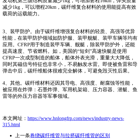
发动机第三级结构质量减少1kg，可增加射程16km，弹头质量
减少1kg，可以增程20km，碳纤维复合材料的使用能提高有效
载荷的运载能力。
3、装甲防护。由于碳纤维增强复合材料的轻质、高强等优异
性能，在装甲防护领域如防护服、装甲舰艇、装甲车辆等均有
应用。CFRP用于制造装甲车辆、舰艇，除装甲防护外，还能
提高速度、节省燃料。如，美国的“短剑”高速快艇是使用
CFRP一次成型制造的船体，船体外表光滑，重量大大降低，
同时其磁信号特征也非常小，不易触发水雷。即使被鱼雷和导
弹击中后，碳纤维船体很难完全解体，可避免毁灭性后果。
4、其他。碳纤维材料还因其导电、高强度、耐腐蚀等性能，
被应用在炸弹：石墨炸弹、军用机架箱、压力容器、潜艇、鱼
雷等的外压力容器等军事领域。
本文网址：
https://www.hnlongfrp.com/news/industry-news-
315.html
上一条
卷绕碳纤维管与拉挤碳纤维管的区别