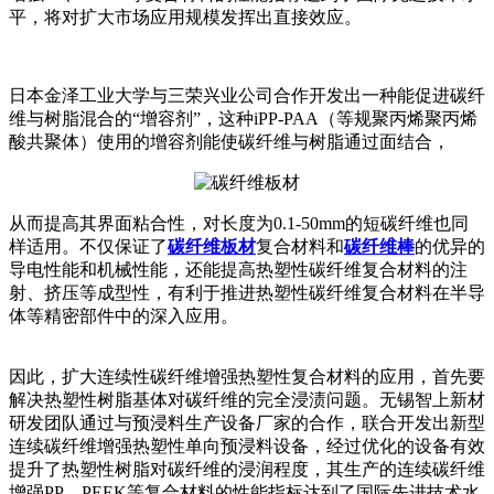
平，将对扩大市场应用规模发挥出直接效应。
日本金泽工业大学与三荣兴业公司合作开发出一种能促进碳纤
维与树脂混合的“增容剂”，这种iPP-PAA（等规聚丙烯聚丙烯
酸共聚体）使用的增容剂能使碳纤维与树脂通过面结合，
从而提高其界面粘合性，对长度为0.1-50mm的短碳纤维也同
样适用。不仅保证了
碳纤维板材
复合材料和
碳纤维棒
的优异的
导电性能和机械性能，还能提高热塑性碳纤维复合材料的注
射、挤压等成型性，有利于推进热塑性碳纤维复合材料在半导
体等精密部件中的深入应用。
因此，扩大连续性碳纤维增强热塑性复合材料的应用，首先要
解决热塑性树脂基体对碳纤维的完全浸渍问题。无锡智上新材
研发团队通过与预浸料生产设备厂家的合作，联合开发出新型
连续碳纤维增强热塑性单向预浸料设备，经过优化的设备有效
提升了热塑性树脂对碳纤维的浸润程度，其生产的连续碳纤维
增强PP、PEEK等复合材料的性能指标达到了国际先进技术水