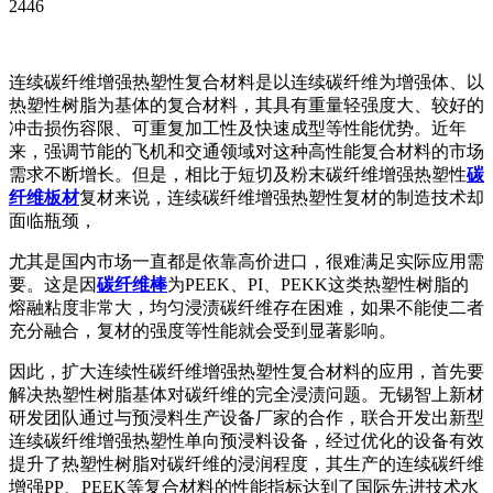
2446
连续碳纤维增强热塑性复合材料是以连续碳纤维为增强体、以
热塑性树脂为基体的复合材料，其具有重量轻强度大、较好的
冲击损伤容限、可重复加工性及快速成型等性能优势。近年
来，强调节能的飞机和交通领域对这种高性能复合材料的市场
需求不断增长。但是，相比于短切及粉末碳纤维增强热塑性
碳
纤维板材
复材来说，连续碳纤维增强热塑性复材的制造技术却
面临瓶颈，
尤其是国内市场一直都是依靠高价进口，很难满足实际应用需
要。这是因
碳纤维棒
为PEEK、PI、PEKK这类热塑性树脂的
熔融粘度非常大，均匀浸渍碳纤维存在困难，如果不能使二者
充分融合，复材的强度等性能就会受到显著影响。
因此，扩大连续性碳纤维增强热塑性复合材料的应用，首先要
解决热塑性树脂基体对碳纤维的完全浸渍问题。无锡智上新材
研发团队通过与预浸料生产设备厂家的合作，联合开发出新型
连续碳纤维增强热塑性单向预浸料设备，经过优化的设备有效
提升了热塑性树脂对碳纤维的浸润程度，其生产的连续碳纤维
增强PP、PEEK等复合材料的性能指标达到了国际先进技术水