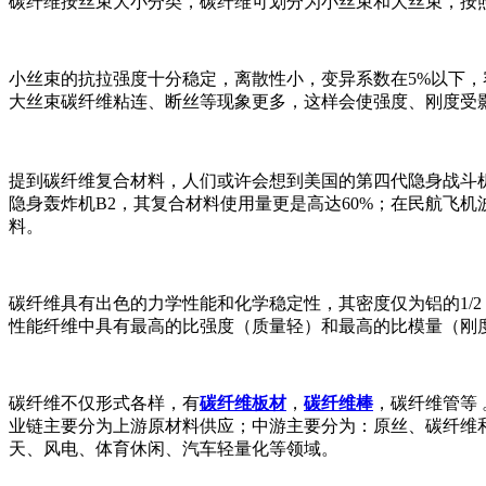
碳纤维按丝束大小分类，碳纤维可划分为小丝束和大丝束，按照不
小丝束的抗拉强度十分稳定，离散性小，变异系数在5%以下，
大丝束碳纤维粘连、断丝等现象更多，这样会使强度、刚度受
提到碳纤维复合材料，人们或许会想到美国的第四代隐身战斗机F
隐身轰炸机B2，其复合材料使用量更是高达60%；在民航飞机波
料。
碳纤维具有出色的力学性能和化学稳定性，其密度仅为铝的1/2
性能纤维中具有最高的比强度（质量轻）和最高的比模量（刚
碳纤维不仅形式各样，有
碳纤维板材
，
碳纤维棒
，碳纤维管等 
业链主要分为上游原材料供应；中游主要分为：原丝、碳纤维
天、风电、体育休闲、汽车轻量化等领域。