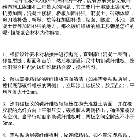
碳纤维板作为碳纤维材料的一种，能有效解决多层碳纤
维布施工困难和工程量大的问题，其主要用于混凝土梁抗弯、
抗剪加固，混凝土楼板、桥板加固补强、混凝土、砖砌体墙，
剪刀墙补强，桥墩、桩等柱加固补强，烟囱、隧道、水池、混
凝土管等加固补强的地方。那么碳纤维板的施工步骤是怎样的
呢? 恒隆复合材料为你解答。
1、根据设计要求对粘接件进行抛光，直到露出混凝土表面，
修复裂缝，断面和台阶，然后根据设计尺寸切割碳纤维板。按
比例混合匹配的碳纤维板粘合胶，搅拌均匀。
2、擦拭需要粘贴的碳纤维板表面清洁（如果需要粘贴两层，
擦拭底部碳纤维板的两侧），立即涂上碳板胶，胶层凸出，平
均厚度大于2mm。
3、涂有碳板胶的碳纤维板轻轻压在抛光混凝土表面，并在橡
胶辊的光纤方向上平滑压实，碳板胶从两侧挤出，确保紧凑没
有空洞。当平行粘贴多条碳纤维板时，两板之间空隙应不小于
5mm。
4、需粘贴两层碳纤维板时，应连续粘贴。如不能立即粘贴，